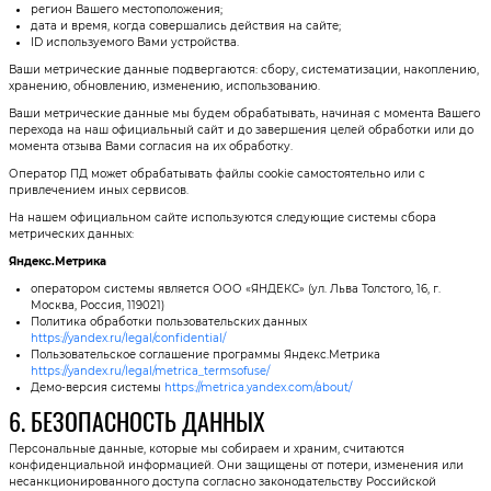
регион Вашего местоположения;
дата и время, когда совершались действия на сайте;
ID используемого Вами устройства.
Ваши метрические данные подвергаются: сбору, систематизации, накоплению,
хранению, обновлению, изменению, использованию.
Ваши метрические данные мы будем обрабатывать, начиная с момента Вашего
перехода на наш официальный сайт и до завершения целей обработки или до
момента отзыва Вами согласия на их обработку.
Оператор ПД может обрабатывать файлы cookie самостоятельно или с
привлечением иных сервисов.
На нашем официальном сайте используются следующие системы сбора
метрических данных:
Яндекс.Метрика
оператором системы является ООО «ЯНДЕКС» (ул. Льва Толстого, 16, г.
Москва, Россия, 119021)
Политика обработки пользовательских данных
https://yandex.ru/legal/confidential/
Пользовательское соглашение программы Яндекс.Метрика
https://yandex.ru/legal/metrica_termsofuse/
Демо-версия системы
https://metrica.yandex.com/about/
6. БЕЗОПАСНОСТЬ ДАННЫХ
Персональные данные, которые мы собираем и храним, считаются
конфиденциальной информацией. Они защищены от потери, изменения или
несанкционированного доступа согласно законодательству Российской