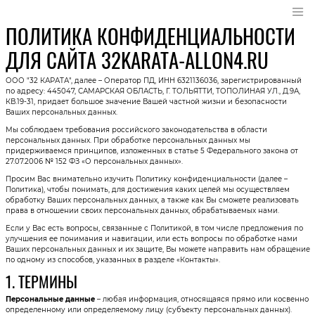
ПОЛИТИКА КОНФИДЕНЦИАЛЬНОСТИ
ДЛЯ САЙТА 32KARATA-ALLON4.RU
ООО "32 КАРАТА", далее – Оператор ПД, ИНН 6321136036, зарегистрированный
по адресу: 445047, САМАРСКАЯ ОБЛАСТЬ, Г. ТОЛЬЯТТИ, ТОПОЛИНАЯ УЛ., Д.9А,
КВ.19-31, придает большое значение Вашей частной жизни и безопасности
Ваших персональных данных.
Мы соблюдаем требования российского законодательства в области
персональных данных. При обработке персональных данных мы
придерживаемся принципов, изложенных в статье 5 Федерального закона от
27.07.2006 № 152 ФЗ «О персональных данных».
Просим Вас внимательно изучить Политику конфиденциальности (далее –
Политика), чтобы понимать, для достижения каких целей мы осуществляем
обработку Ваших персональных данных, а также как Вы сможете реализовать
права в отношении своих персональных данных, обрабатываемых нами.
Если у Вас есть вопросы, связанные с Политикой, в том числе предложения по
улучшения ее понимания и навигации, или есть вопросы по обработке нами
Ваших персональных данных и их защите, Вы можете направить нам обращение
по одному из способов, указанных в разделе «Контакты».
1. ТЕРМИНЫ
Персональные данные
– любая информация, относящаяся прямо или косвенно
определенному или определяемому лицу (субъекту персональных данных).