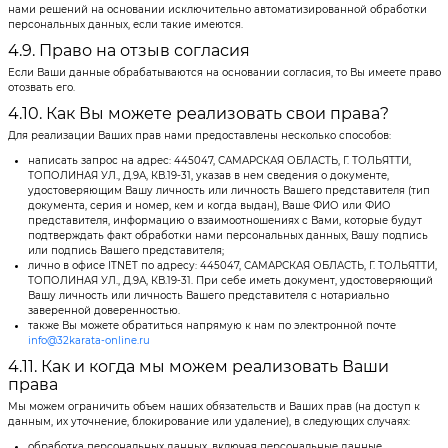
нами решений на основании исключительно автоматизированной обработки
персональных данных, если такие имеются.
4.9. Право на отзыв согласия
Если Ваши данные обрабатываются на основании согласия, то Вы имеете право
отозвать его.
4.10. Как Вы можете реализовать свои права?
Для реализации Ваших прав нами предоставлены несколько способов:
написать запрос на адрес: 445047, САМАРСКАЯ ОБЛАСТЬ, Г. ТОЛЬЯТТИ,
ТОПОЛИНАЯ УЛ., Д.9А, КВ.19-31, указав в нем сведения о документе,
удостоверяющим Вашу личность или личность Вашего представителя (тип
документа, серия и номер, кем и когда выдан), Ваше ФИО или ФИО
представителя, информацию о взаимоотношениях с Вами, которые будут
подтверждать факт обработки нами персональных данных, Вашу подпись
или подпись Вашего представителя;
лично в офисе ITNET по адресу: 445047, САМАРСКАЯ ОБЛАСТЬ, Г. ТОЛЬЯТТИ,
ТОПОЛИНАЯ УЛ., Д.9А, КВ.19-31. При себе иметь документ, удостоверяющий
Вашу личность или личность Вашего представителя с нотариально
заверенной доверенностью.
также Вы можете обратиться напрямую к нам по электронной почте
info@32karata-online.ru
4.11. Как и когда мы можем реализовать Ваши
права
Мы можем ограничить объем наших обязательств и Ваших прав (на доступ к
данным, их уточнение, блокирование или удаление), в следующих случаях:
обработка персональных данных, включая персональные данные,